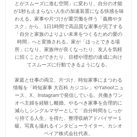
とがスムーズに進む空間」に変わり、自分の才能
が1秒も止まらない人生の加速装置になる快感を味
わえる。家事や片づけが重労働を伴う「義務やタ
スク」から、1日1時間で高品質な家事が完了する
「自分と家族のよりよい未来をつくるための愛の
時間」へと変換される。家が「ほっとできる場
所」になり、家族仲が良くなったり、友人を気軽
に招くことができたり、目標や理想の達成に向け
てスムーズに行動できるようになる。
家庭と仕事の両立、片づけ、時短家事にまつわる
情報を「時短家事 大百科 カジコレ」やYahoo!ニュ
ース、X、Instagramで発信している。共働きワン
オペ主婦を経験し離婚。やるべき家事を合理的に
減らしシングルマザーとして「自分時間をしっか
り持てる人生」を得た。整理収納アドバイザー１
級。写真も撮れるインタビューライター。カシオ
ペイア株式会社代表。