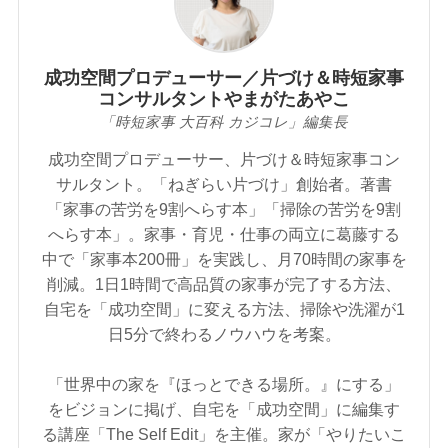
成功空間プロデューサー／片づけ＆時短家事
コンサルタントやまがたあやこ
「時短家事 大百科 カジコレ」編集長
成功空間プロデューサー、片づけ＆時短家事コン
サルタント。「ねぎらい片づけ」創始者。著書
「家事の苦労を9割へらす本」「掃除の苦労を9割
へらす本」。家事・育児・仕事の両立に葛藤する
中で「家事本200冊」を実践し、月70時間の家事を
削減。1日1時間で高品質の家事が完了する方法、
自宅を「成功空間」に変える方法、掃除や洗濯が1
日5分で終わるノウハウを考案。
「世界中の家を『ほっとできる場所。』にする」
をビジョンに掲げ、自宅を「成功空間」に編集す
る講座「The Self Edit」を主催。家が「やりたいこ