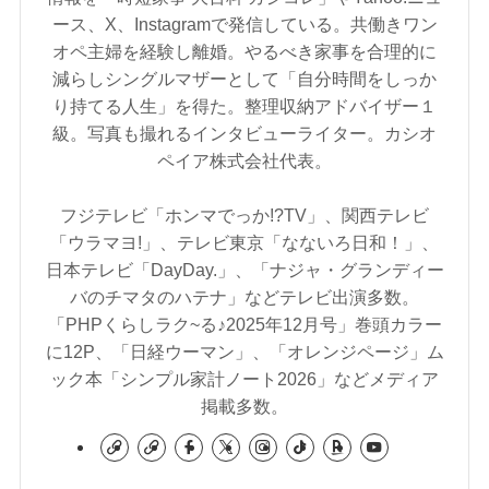
ース、X、Instagramで発信している。共働きワン
オペ主婦を経験し離婚。やるべき家事を合理的に
減らしシングルマザーとして「自分時間をしっか
り持てる人生」を得た。整理収納アドバイザー１
級。写真も撮れるインタビューライター。カシオ
ペイア株式会社代表。
フジテレビ「ホンマでっか!?TV」、関西テレビ
「ウラマヨ!」、テレビ東京「なないろ日和！」、
日本テレビ「DayDay.」、「ナジャ・グランディー
バのチマタのハテナ」などテレビ出演多数。
「PHPくらしラク~る♪2025年12月号」巻頭カラー
に12P、「日経ウーマン」、「オレンジページ」ム
ック本「シンプル家計ノート2026」などメディア
掲載多数。