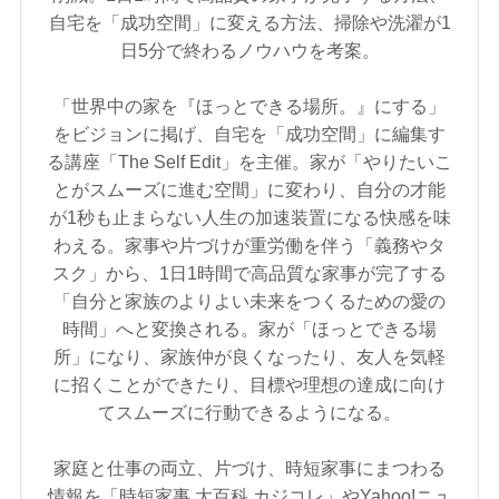
自宅を「成功空間」に変える方法、掃除や洗濯が1
日5分で終わるノウハウを考案。
「世界中の家を『ほっとできる場所。』にする」
をビジョンに掲げ、自宅を「成功空間」に編集す
る講座「The Self Edit」を主催。家が「やりたいこ
とがスムーズに進む空間」に変わり、自分の才能
が1秒も止まらない人生の加速装置になる快感を味
わえる。家事や片づけが重労働を伴う「義務やタ
スク」から、1日1時間で高品質な家事が完了する
「自分と家族のよりよい未来をつくるための愛の
時間」へと変換される。家が「ほっとできる場
所」になり、家族仲が良くなったり、友人を気軽
に招くことができたり、目標や理想の達成に向け
てスムーズに行動できるようになる。
家庭と仕事の両立、片づけ、時短家事にまつわる
情報を「時短家事 大百科 カジコレ」やYahoo!ニュ