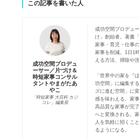
この記事を書いた人
成功空間プロデュ
け」創始者。著書「
家事・育児・仕事の
家事を削減。1日1
える方法、掃除や洗
成功空間プロデュ
ーサー／片づけ＆
「世界中の家を『
時短家事コンサル
タントやまがたあ
功空間」に編集する講
やこ
ズに進む空間」に
「時短家事 大百科 カジ
感を味わえる。家事
コレ」編集長
高品質な家事が完
へと変換される。
人を気軽に招くこ
るようになる。