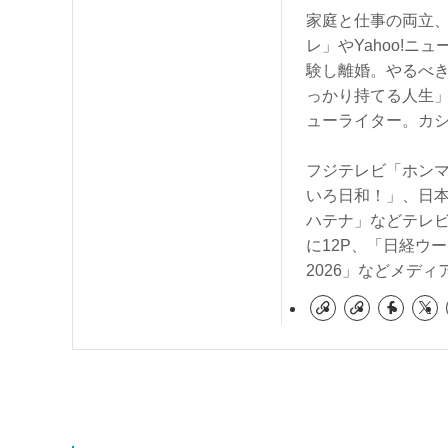
家庭と仕事の両立、
レ」やYahoo!ニ
験し離婚。やるべ
っかり持てる人生
ューライター。カ
フジテレビ「ホンマ
いろ日和！」、日本
ハテナ」などテレビ
に12P、「日経ウ
2026」などメデ