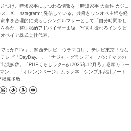
片づけ、時短家事にまつわる情報を「時短家事 大百科 カジコ
ュース、X、Instagramで発信している。共働きワンオペ主婦を経
き家事を合理的に減らしシングルマザーとして「自分時間をし
」を得た。整理収納アドバイザー１級。写真も撮れるインタビ
シオペイア株式会社代表。
でっか!?TV」、関西テレビ「ウラマヨ!」、テレビ東京「なな
テレビ「DayDay.」、「ナジャ・グランディーバのチマタの
出演多数。「PHPくらしラク~る♪2025年12月号」巻頭カラー
ーマン」、「オレンジページ」ムック本「シンプル家計ノート
ィア掲載多数。