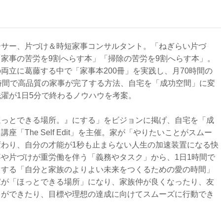
ーサー、片づけ＆時短家事コンサルタント。「ねぎらい片づ
家事の苦労を9割へらす本」「掃除の苦労を9割へらす本」。
両立に葛藤する中で「家事本200冊」を実践し、月70時間の
時間で高品質の家事が完了する方法、自宅を「成功空間」に変
濯が1日5分で終わるノウハウを考案。
ほっとできる場所。』にする」をビジョンに掲げ、自宅を「成
座「The Self Edit」を主催。家が「やりたいことがスムー
変わり、自分の才能が1秒も止まらない人生の加速装置になる快
や片づけが重労働を伴う「義務やタスク」から、1日1時間で
了する「自分と家族のよりよい未来をつくるための愛の時間」
家が「ほっとできる場所」になり、家族仲が良くなったり、友
とができたり、目標や理想の達成に向けてスムーズに行動でき