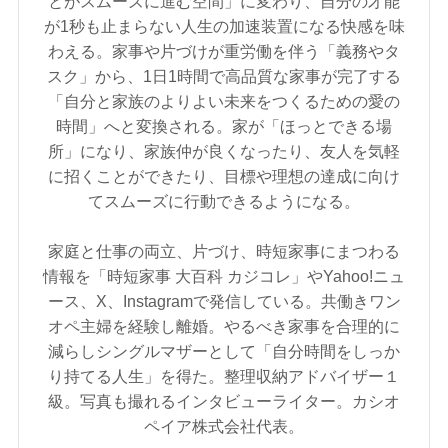
とがスムーズに進む空間」に変わり、自分の才能
が1秒も止まらない人生の加速装置になる快感を味
わえる。家事や片づけが重労働を伴う「義務やタ
スク」から、1日1時間で高品質な家事が完了する
「自分と家族のよりよい未来をつくるための愛の
時間」へと変換される。家が「ほっとできる場
所」になり、家族仲が良くなったり、友人を気軽
に招くことができたり、目標や理想の達成に向け
てスムーズに行動できるようになる。
家庭と仕事の両立、片づけ、時短家事にまつわる
情報を「時短家事 大百科 カジコレ」やYahoo!ニュ
ース、X、Instagramで発信している。共働きワン
オペ主婦を経験し離婚。やるべき家事を合理的に
減らしシングルマザーとして「自分時間をしっか
り持てる人生」を得た。整理収納アドバイザー１
級。写真も撮れるインタビューライター。カシオ
ペイア株式会社代表。