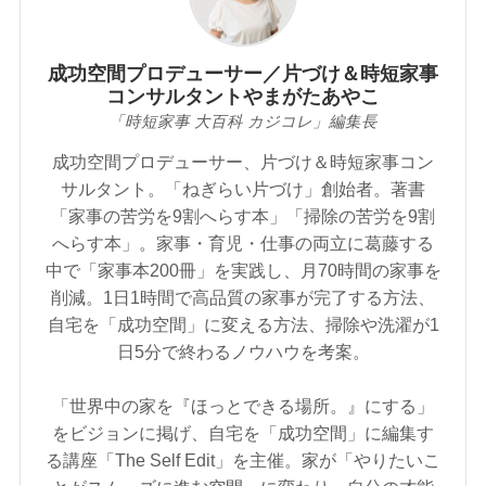
成功空間プロデューサー／片づけ＆時短家事
コンサルタントやまがたあやこ
「時短家事 大百科 カジコレ」編集長
成功空間プロデューサー、片づけ＆時短家事コン
サルタント。「ねぎらい片づけ」創始者。著書
「家事の苦労を9割へらす本」「掃除の苦労を9割
へらす本」。家事・育児・仕事の両立に葛藤する
中で「家事本200冊」を実践し、月70時間の家事を
削減。1日1時間で高品質の家事が完了する方法、
自宅を「成功空間」に変える方法、掃除や洗濯が1
日5分で終わるノウハウを考案。
「世界中の家を『ほっとできる場所。』にする」
をビジョンに掲げ、自宅を「成功空間」に編集す
る講座「The Self Edit」を主催。家が「やりたいこ