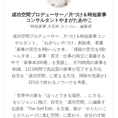
成功空間プロデューサー／片づけ＆時短家事
コンサルタントやまがたあやこ
「時短家事 大百科 カジコレ」編集長
成功空間プロデューサー、片づけ＆時短家事コン
サルタント。「ねぎらい片づけ」創始者。著書
「家事の苦労を9割へらす本」「掃除の苦労を9割
へらす本」。家事・育児・仕事の両立に葛藤する
中で「家事本200冊」を実践し、月70時間の家事を
削減。1日1時間で高品質の家事が完了する方法、
自宅を「成功空間」に変える方法、掃除や洗濯が1
日5分で終わるノウハウを考案。
「世界中の家を『ほっとできる場所。』にする」
をビジョンに掲げ、自宅を「成功空間」に編集す
る講座「The Self Edit」を主催。家が「やりたいこ
とがスムーズに進む空間」に変わり、自分の才能