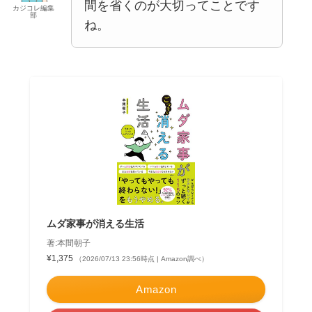
間を省くのが大切ってことです
カジコレ編集
部
ね。
ムダ家事が消える生活
著:本間朝子
¥1,375
（2026/07/13 23:56時点 | Amazon調べ）
Amazon