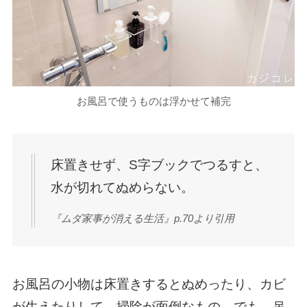
お風呂で使うものは浮かせて補完
床置きせず、S字ブックでつるすと、
水が切れてぬめらない。
『ムダ家事が消える生活』p.70より引用
お風呂の小物は床置きするとぬめったり、カビ
が生えたりして、掃除が面倒なもの。でも、吊