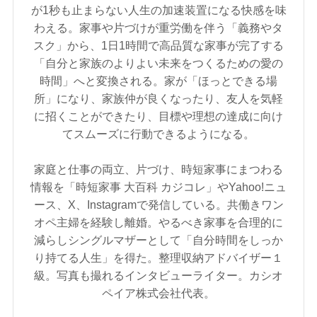
が1秒も止まらない人生の加速装置になる快感を味
わえる。家事や片づけが重労働を伴う「義務やタ
スク」から、1日1時間で高品質な家事が完了する
「自分と家族のよりよい未来をつくるための愛の
時間」へと変換される。家が「ほっとできる場
所」になり、家族仲が良くなったり、友人を気軽
に招くことができたり、目標や理想の達成に向け
てスムーズに行動できるようになる。
家庭と仕事の両立、片づけ、時短家事にまつわる
情報を「時短家事 大百科 カジコレ」やYahoo!ニュ
ース、X、Instagramで発信している。共働きワン
オペ主婦を経験し離婚。やるべき家事を合理的に
減らしシングルマザーとして「自分時間をしっか
り持てる人生」を得た。整理収納アドバイザー１
級。写真も撮れるインタビューライター。カシオ
ペイア株式会社代表。