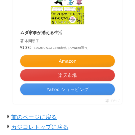
ムダ家事が消える生活
著:本間朝子
¥1,375
（2026/07/13 23:56時点 | Amazon調べ）
Amazon
楽天市場
Yahoo!ショッピング
ポチップ
前のページに戻る
カジコレトップに戻る