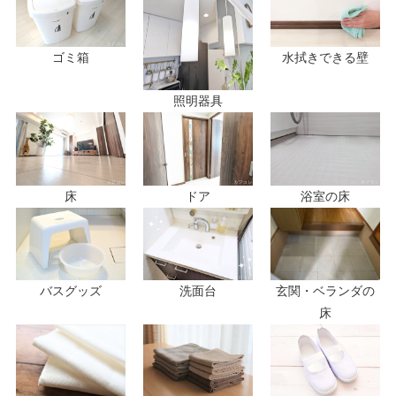
ゴミ箱
水拭きできる壁
照明器具
床
ドア
浴室の床
バスグッズ
洗面台
玄関・ベランダの
床