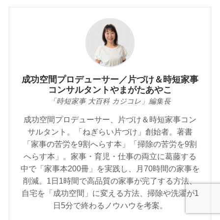
成功空間プロデューサー／片づけ＆時短家事
コンサルタントやまがたあやこ
「時短家事 大百科 カジコレ」編集長
成功空間プロデューサー、片づけ＆時短家事コン
サルタント。「ねぎらい片づけ」創始者。著書
「家事の苦労を9割へらす本」「掃除の苦労を9割
へらす本」。家事・育児・仕事の両立に葛藤する
中で「家事本200冊」を実践し、月70時間の家事を
削減。1日1時間で高品質の家事が完了する方法、
自宅を「成功空間」に変える方法、掃除や洗濯が1
日5分で終わるノウハウを考案。