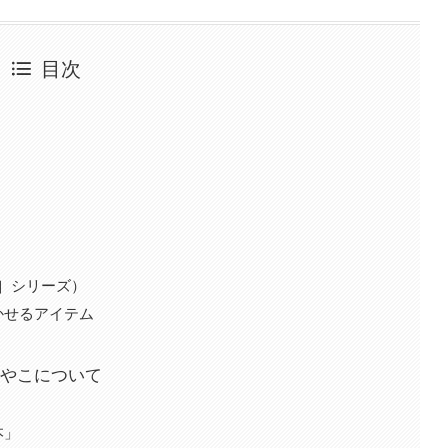
目次
ノ］シリーズ）
かせるアイテム
あやこについて
本」