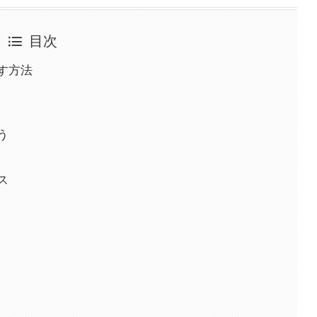
目次
す方法
う
ス