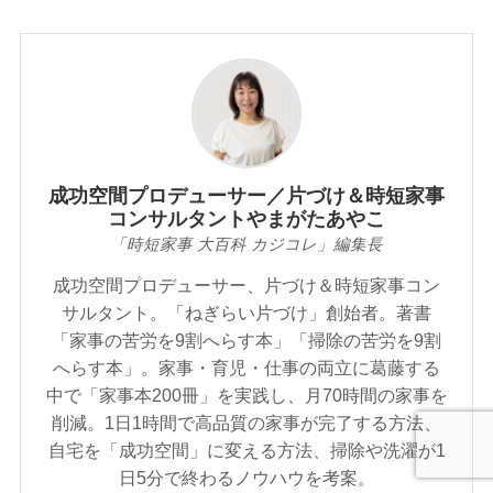
成功空間プロデューサー／片づけ＆時短家事
コンサルタントやまがたあやこ
「時短家事 大百科 カジコレ」編集長
成功空間プロデューサー、片づけ＆時短家事コン
サルタント。「ねぎらい片づけ」創始者。著書
「家事の苦労を9割へらす本」「掃除の苦労を9割
へらす本」。家事・育児・仕事の両立に葛藤する
中で「家事本200冊」を実践し、月70時間の家事を
削減。1日1時間で高品質の家事が完了する方法、
自宅を「成功空間」に変える方法、掃除や洗濯が1
日5分で終わるノウハウを考案。