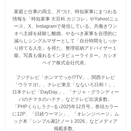
家庭と仕事の両立、片づけ、時短家事にまつわる
情報を「時短家事 大百科 カジコレ」やYahoo!ニュ
ース、X、Instagramで発信している。共働きワン
オペ主婦を経験し離婚。やるべき家事を合理的に
減らしシングルマザーとして「自分時間をしっか
り持てる人生」を得た。整理収納アドバイザー１
級。写真も撮れるインタビューライター。カシオ
ペイア株式会社代表。
フジテレビ「ホンマでっか!?TV」、関西テレビ
「ウラマヨ!」、テレビ東京「なないろ日和！」、
日本テレビ「DayDay.」、「ナジャ・グランディー
バのチマタのハテナ」などテレビ出演多数。
「PHPくらしラク~る♪2025年12月号」巻頭カラー
に12P、「日経ウーマン」、「オレンジページ」ム
ック本「シンプル家計ノート2026」などメディア
掲載多数。