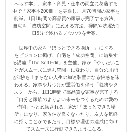
へらす本」。家事・育児・仕事の両立に葛藤する
中で「家事本200冊」を実践し、月70時間の家事を
削減。1日1時間で高品質の家事が完了する方法、
自宅を「成功空間」に変える方法、掃除や洗濯が1
日5分で終わるノウハウを考案。
「世界中の家を『ほっとできる場所。』にする」
をビジョンに掲げ、自宅を「成功空間」に編集す
る講座「The Self Edit」を主催。家が「やりたいこ
とがスムーズに進む空間」に変わり、自分の才能
が1秒も止まらない人生の加速装置になる快感を味
わえる。家事や片づけが重労働を伴う「義務やタ
スク」から、1日1時間で高品質な家事が完了する
「自分と家族のよりよい未来をつくるための愛の
時間」へと変換される。家が「ほっとできる場
所」になり、家族仲が良くなったり、友人を気軽
に招くことができたり、目標や理想の達成に向け
てスムーズに行動できるようになる。