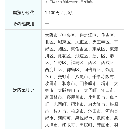
て1回あたり別途一律440円が加算
鍵預かり代
1,100円／月額
その他費用
ー
大阪市（中央区、住之江区、住吉区、
北区、城東区、大正区、天王寺区、平
野区、旭区、東住吉区、東成区、東淀
川区、此花区、浪速区、淀川区、港
区、生野区、福島区、西区、西成区、
西淀川区、都島区、阿倍野区、鶴見
区）、交野市、八尾市、千早赤阪村、
吹田市、和泉市、四条畷市、堺市、大
対応エリア
東市、大阪狭山市、太子町、守口市、
富田林市、寝屋川市、岸和田市、島本
町、忠岡町、摂津市、東大阪市、松原
市、枚方市、柏原市、池田市、河内長
野市、河南町、泉佐野市、泉南市、泉
大津市、熊取町、田尻町、箕面市、羽