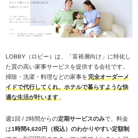
LOBBY（ロビー）は、「富裕層向け」に特化し
た質の高い家事サービスを提供する会社です。
掃除・洗濯・料理などの家事を
完全オーダーメ
イドで代行してくれ、ホテルで暮らすような快
適な生活が叶います
。
週1回 / 2時間からの
定期サービスのみ
で、料金
は
1時間4,620円（税込）のわかりやすい定額制