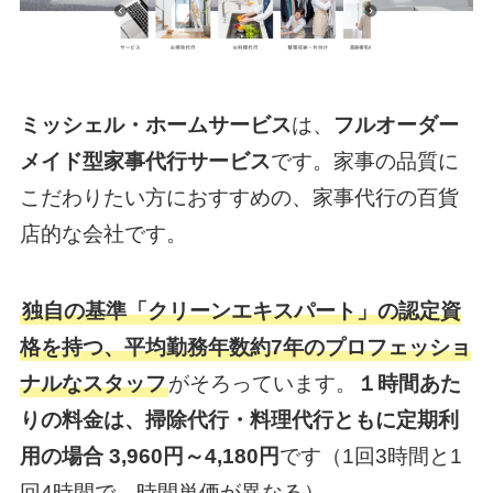
ミッシェル・ホームサービス
は、
フルオーダー
メイド型家事代行サービス
です。家事の品質に
こだわりたい方におすすめの、家事代行の百貨
店的な会社です。
独自の基準「クリーンエキスパート」の認定資
格を持つ、平均勤務年数約7年のプロフェッショ
ナルなスタッフ
がそろっています。
１時間あた
りの料金は、掃除代行・料理代行ともに定期利
用の場合 3,960円～4,180円
です（1回3時間と1
回4時間で、時間単価が異なる）。