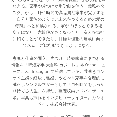
わえる。家事や片づけが重労働を伴う「義務やタ
スク」から、1日1時間で高品質な家事が完了する
「自分と家族のよりよい未来をつくるための愛の
時間」へと変換される。家が「ほっとできる場
所」になり、家族仲が良くなったり、友人を気軽
に招くことができたり、目標や理想の達成に向け
てスムーズに行動できるようになる。
家庭と仕事の両立、片づけ、時短家事にまつわる
情報を「時短家事 大百科 カジコレ」やYahoo!ニュ
ース、X、Instagramで発信している。共働きワン
オペ主婦を経験し離婚。やるべき家事を合理的に
減らしシングルマザーとして「自分時間をしっか
り持てる人生」を得た。整理収納アドバイザー１
級。写真も撮れるインタビューライター。カシオ
ペイア株式会社代表。
フジテレビ「ホンマでっか!?TV」、関西テレビ