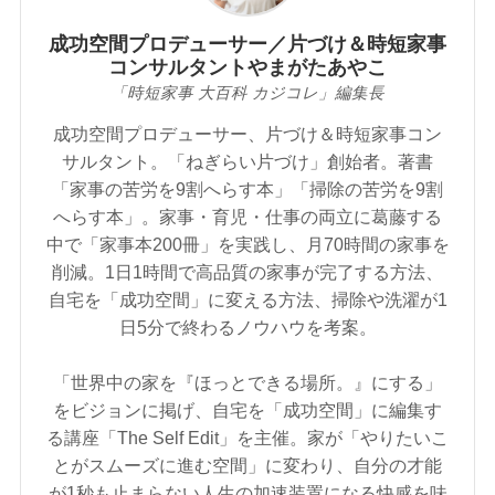
成功空間プロデューサー／片づけ＆時短家事
コンサルタントやまがたあやこ
「時短家事 大百科 カジコレ」編集長
成功空間プロデューサー、片づけ＆時短家事コン
サルタント。「ねぎらい片づけ」創始者。著書
「家事の苦労を9割へらす本」「掃除の苦労を9割
へらす本」。家事・育児・仕事の両立に葛藤する
中で「家事本200冊」を実践し、月70時間の家事を
削減。1日1時間で高品質の家事が完了する方法、
自宅を「成功空間」に変える方法、掃除や洗濯が1
日5分で終わるノウハウを考案。
「世界中の家を『ほっとできる場所。』にする」
をビジョンに掲げ、自宅を「成功空間」に編集す
る講座「The Self Edit」を主催。家が「やりたいこ
とがスムーズに進む空間」に変わり、自分の才能
が1秒も止まらない人生の加速装置になる快感を味