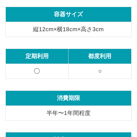
容器サイズ
縦12cm×横18cm×高さ3cm
定期利用
都度利用
◯
○
消費期限
半年〜1年間程度