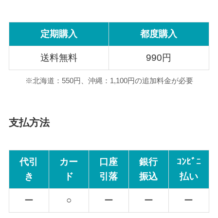
定期購入
都度購入
送料無料
990円
※北海道：550円、沖縄：1,100円の追加料金が必要
支払方法
代引
カー
口座
銀行
ｺﾝﾋﾞﾆ
き
ド
引落
振込
払い
ー
○
ー
ー
ー