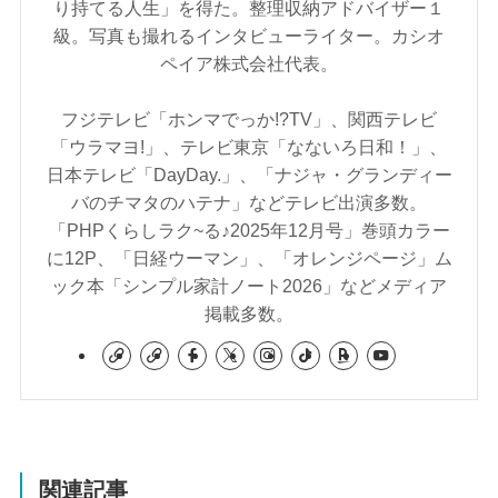
り持てる人生」を得た。整理収納アドバイザー１
級。写真も撮れるインタビューライター。カシオ
ペイア株式会社代表。
フジテレビ「ホンマでっか!?TV」、関西テレビ
「ウラマヨ!」、テレビ東京「なないろ日和！」、
日本テレビ「DayDay.」、「ナジャ・グランディー
バのチマタのハテナ」などテレビ出演多数。
「PHPくらしラク~る♪2025年12月号」巻頭カラー
に12P、「日経ウーマン」、「オレンジページ」ム
ック本「シンプル家計ノート2026」などメディア
掲載多数。
関連記事