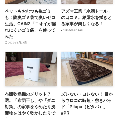
ペットもおむつも生ゴミ
アズマ工業「水滴トール」
も！防臭ゴミ袋で臭いゼロ
の口コミ。結露水を拭きと
生活。CAINZ「ニオイが漏
る家事が楽しくなる！
れにくいゴミ袋」を使って
2025年1月14日
みた
2025年1月17日
布団乾燥機のメリット７
ズレない・ヨレない！ 目か
選。「布団干し」や「ダニ
らウロコの時短・敷きパッ
対策」の家事をやめたり洗
ド「Pitapa（ピタパ）」
濯物をはやく乾かしたりで
#PR