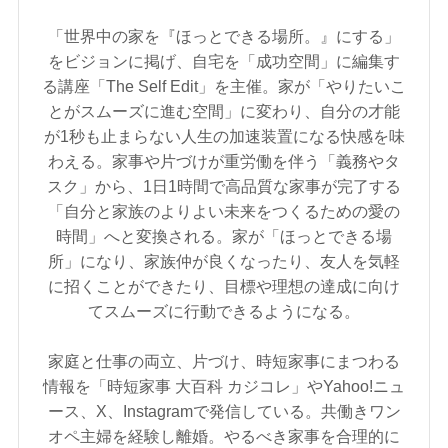
「世界中の家を『ほっとできる場所。』にする」
をビジョンに掲げ、自宅を「成功空間」に編集す
る講座「The Self Edit」を主催。家が「やりたいこ
とがスムーズに進む空間」に変わり、自分の才能
が1秒も止まらない人生の加速装置になる快感を味
わえる。家事や片づけが重労働を伴う「義務やタ
スク」から、1日1時間で高品質な家事が完了する
「自分と家族のよりよい未来をつくるための愛の
時間」へと変換される。家が「ほっとできる場
所」になり、家族仲が良くなったり、友人を気軽
に招くことができたり、目標や理想の達成に向け
てスムーズに行動できるようになる。
家庭と仕事の両立、片づけ、時短家事にまつわる
情報を「時短家事 大百科 カジコレ」やYahoo!ニュ
ース、X、Instagramで発信している。共働きワン
オペ主婦を経験し離婚。やるべき家事を合理的に